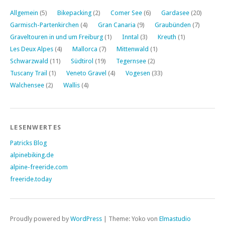
Allgemein
(5)
Bikepacking
(2)
Comer See
(6)
Gardasee
(20)
Garmisch-Partenkirchen
(4)
Gran Canaria
(9)
Graubünden
(7)
Graveltouren in und um Freiburg
(1)
Inntal
(3)
Kreuth
(1)
Les Deux Alpes
(4)
Mallorca
(7)
Mittenwald
(1)
Schwarzwald
(11)
Südtirol
(19)
Tegernsee
(2)
Tuscany Trail
(1)
Veneto Gravel
(4)
Vogesen
(33)
Walchensee
(2)
Wallis
(4)
LESENWERTES
Patricks Blog
alpinebiking.de
alpine-freeride.com
freeride.today
Proudly powered by
WordPress
|
Theme: Yoko von
Elmastudio