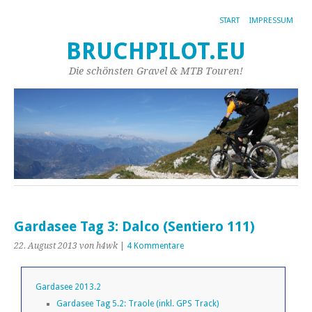
START
IMPRESSUM
BRUCHPILOT.EU
Die schönsten Gravel & MTB Touren!
Gardasee Tag 3: Dalco (Sentiero 111)
22. August 2013
von h4wk
|
4 Kommentare
Gardasee 2013.2
Gardasee Tag 5.2: Traole (inkl. GPS Track)