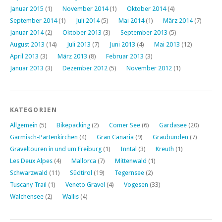
Januar 2015
(1)
November 2014
(1)
Oktober 2014
(4)
September 2014
(1)
Juli 2014
(5)
Mai 2014
(1)
März 2014
(7)
Januar 2014
(2)
Oktober 2013
(3)
September 2013
(5)
August 2013
(14)
Juli 2013
(7)
Juni 2013
(4)
Mai 2013
(12)
April 2013
(3)
März 2013
(8)
Februar 2013
(3)
Januar 2013
(3)
Dezember 2012
(5)
November 2012
(1)
KATEGORIEN
Allgemein
(5)
Bikepacking
(2)
Comer See
(6)
Gardasee
(20)
Garmisch-Partenkirchen
(4)
Gran Canaria
(9)
Graubünden
(7)
Graveltouren in und um Freiburg
(1)
Inntal
(3)
Kreuth
(1)
Les Deux Alpes
(4)
Mallorca
(7)
Mittenwald
(1)
Schwarzwald
(11)
Südtirol
(19)
Tegernsee
(2)
Tuscany Trail
(1)
Veneto Gravel
(4)
Vogesen
(33)
Walchensee
(2)
Wallis
(4)