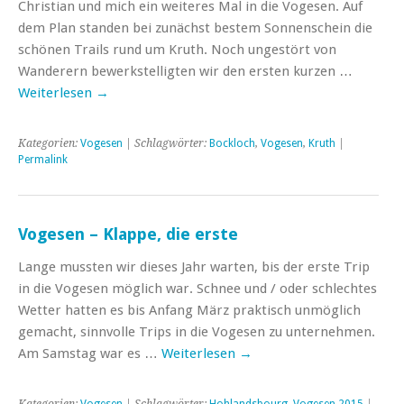
Christian und mich ein weiteres Mal in die Vogesen. Auf
dem Plan standen bei zunächst bestem Sonnenschein die
schönen Trails rund um Kruth. Noch ungestört von
Wanderern bewerkstelligten wir den ersten kurzen …
Weiterlesen
→
Kategorien:
Vogesen
| Schlagwörter:
Bockloch
,
Vogesen
,
Kruth
|
Permalink
Vogesen – Klappe, die erste
Lange mussten wir dieses Jahr warten, bis der erste Trip
in die Vogesen möglich war. Schnee und / oder schlechtes
Wetter hatten es bis Anfang März praktisch unmöglich
gemacht, sinnvolle Trips in die Vogesen zu unternehmen.
Am Samstag war es …
Weiterlesen
→
Kategorien:
Vogesen
| Schlagwörter:
Hohlandsbourg
,
Vogesen 2015
|