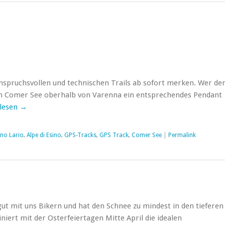
 anspruchsvollen und technischen Trails ab sofort merken. Wer de
am Comer See oberhalb von Varenna ein entsprechendes Pendant
lesen
→
ino Lario
,
Alpe di Esino
,
GPS-Tracks
,
GPS Track
,
Comer See
|
Permalink
gut mit uns Bikern und hat den Schnee zu mindest in den tieferen
niert mit der Osterfeiertagen Mitte April die idealen