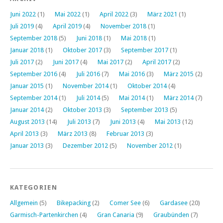
Juni 2022
(1)
Mai 2022
(1)
April 2022
(3)
März 2021
(1)
Juli 2019
(4)
April 2019
(4)
November 2018
(1)
September 2018
(5)
Juni 2018
(1)
Mai 2018
(1)
Januar 2018
(1)
Oktober 2017
(3)
September 2017
(1)
Juli 2017
(2)
Juni 2017
(4)
Mai 2017
(2)
April 2017
(2)
September 2016
(4)
Juli 2016
(7)
Mai 2016
(3)
März 2015
(2)
Januar 2015
(1)
November 2014
(1)
Oktober 2014
(4)
September 2014
(1)
Juli 2014
(5)
Mai 2014
(1)
März 2014
(7)
Januar 2014
(2)
Oktober 2013
(3)
September 2013
(5)
August 2013
(14)
Juli 2013
(7)
Juni 2013
(4)
Mai 2013
(12)
April 2013
(3)
März 2013
(8)
Februar 2013
(3)
Januar 2013
(3)
Dezember 2012
(5)
November 2012
(1)
KATEGORIEN
Allgemein
(5)
Bikepacking
(2)
Comer See
(6)
Gardasee
(20)
Garmisch-Partenkirchen
(4)
Gran Canaria
(9)
Graubünden
(7)