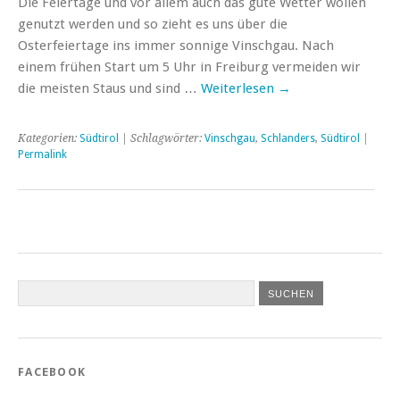
Die Feiertage und vor allem auch das gute Wetter wollen
genutzt werden und so zieht es uns über die
Osterfeiertage ins immer sonnige Vinschgau. Nach
einem frühen Start um 5 Uhr in Freiburg vermeiden wir
die meisten Staus und sind …
Weiterlesen
→
Kategorien:
Südtirol
| Schlagwörter:
Vinschgau
,
Schlanders
,
Südtirol
|
Permalink
FACEBOOK