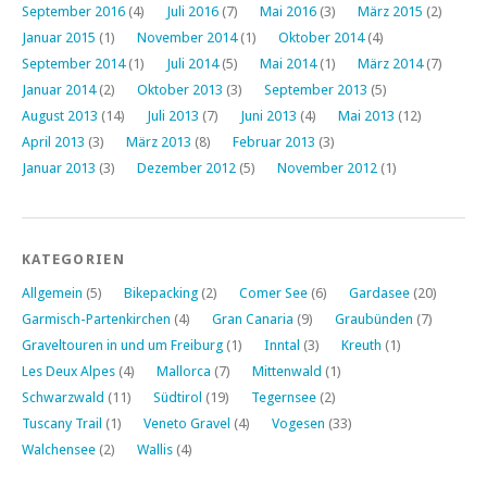
September 2016
(4)
Juli 2016
(7)
Mai 2016
(3)
März 2015
(2)
Januar 2015
(1)
November 2014
(1)
Oktober 2014
(4)
September 2014
(1)
Juli 2014
(5)
Mai 2014
(1)
März 2014
(7)
Januar 2014
(2)
Oktober 2013
(3)
September 2013
(5)
August 2013
(14)
Juli 2013
(7)
Juni 2013
(4)
Mai 2013
(12)
April 2013
(3)
März 2013
(8)
Februar 2013
(3)
Januar 2013
(3)
Dezember 2012
(5)
November 2012
(1)
KATEGORIEN
Allgemein
(5)
Bikepacking
(2)
Comer See
(6)
Gardasee
(20)
Garmisch-Partenkirchen
(4)
Gran Canaria
(9)
Graubünden
(7)
Graveltouren in und um Freiburg
(1)
Inntal
(3)
Kreuth
(1)
Les Deux Alpes
(4)
Mallorca
(7)
Mittenwald
(1)
Schwarzwald
(11)
Südtirol
(19)
Tegernsee
(2)
Tuscany Trail
(1)
Veneto Gravel
(4)
Vogesen
(33)
Walchensee
(2)
Wallis
(4)