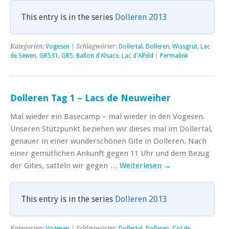
This entry is in the series
Dolleren 2013
Kategorien:
Vogesen
| Schlagwörter:
Dollertal
,
Dolleren
,
Wissgrut
,
Lac
de Sewen
,
GR531
,
GR5
,
Ballon d'Alsace
,
Lac d'Alfeld
|
Permalink
Dolleren Tag 1 – Lacs de Neuweiher
Mal wieder ein Basecamp – mal wieder in den Vogesen.
Unseren Stützpunkt beziehen wir dieses mal im Dollertal,
genauer in einer wunderschönen Gite in Dolleren. Nach
einer gemütlichen Ankunft gegen 11 Uhr und dem Bezug
der Gites, satteln wir gegen …
Weiterlesen
→
This entry is in the series
Dolleren 2013
Kategorien:
Vogesen
| Schlagwörter:
Dollertal
,
Dolleren
,
Col de