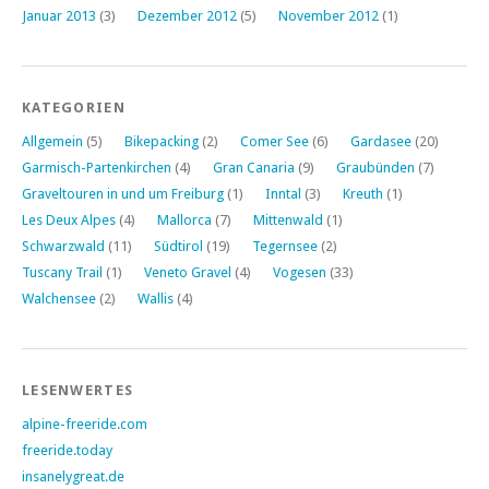
Januar 2013
(3)
Dezember 2012
(5)
November 2012
(1)
KATEGORIEN
Allgemein
(5)
Bikepacking
(2)
Comer See
(6)
Gardasee
(20)
Garmisch-Partenkirchen
(4)
Gran Canaria
(9)
Graubünden
(7)
Graveltouren in und um Freiburg
(1)
Inntal
(3)
Kreuth
(1)
Les Deux Alpes
(4)
Mallorca
(7)
Mittenwald
(1)
Schwarzwald
(11)
Südtirol
(19)
Tegernsee
(2)
Tuscany Trail
(1)
Veneto Gravel
(4)
Vogesen
(33)
Walchensee
(2)
Wallis
(4)
LESENWERTES
alpine-freeride.com
freeride.today
insanelygreat.de