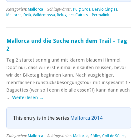
Kategorien:
Mallorca
| Schlagwörter:
Puig Gros
,
Desvio Cingles
,
Mallorca
,
Deià
,
Valldemossa
,
Refugi des Cairats
|
Permalink
Mallorca und die Suche nach dem Trail – Tag
2
Tag 2 startet sonnig und mit klarem blauem Himmel.
Doof nur, dass wir erst einmal einkaufen müssen, bevor
wir der Biketag beginnen kann. Nach ausgiebiger,
mehrfacher Frühstücksbesorgungstour mit insgesamt 17
Baguettes (wer soll denn die alle essen?!) kann dann auch
…
Weiterlesen
→
This entry is in the series
Mallorca 2014
Kategorien:
Mallorca
| Schlagwörter:
Mallorca
,
Sóller
,
Coll de Sóller
,