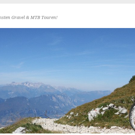
nsten Gravel & MTB Touren!