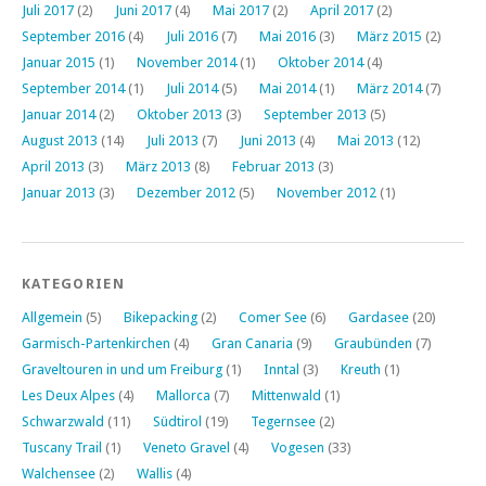
Juli 2017
(2)
Juni 2017
(4)
Mai 2017
(2)
April 2017
(2)
September 2016
(4)
Juli 2016
(7)
Mai 2016
(3)
März 2015
(2)
Januar 2015
(1)
November 2014
(1)
Oktober 2014
(4)
September 2014
(1)
Juli 2014
(5)
Mai 2014
(1)
März 2014
(7)
Januar 2014
(2)
Oktober 2013
(3)
September 2013
(5)
August 2013
(14)
Juli 2013
(7)
Juni 2013
(4)
Mai 2013
(12)
April 2013
(3)
März 2013
(8)
Februar 2013
(3)
Januar 2013
(3)
Dezember 2012
(5)
November 2012
(1)
KATEGORIEN
Allgemein
(5)
Bikepacking
(2)
Comer See
(6)
Gardasee
(20)
Garmisch-Partenkirchen
(4)
Gran Canaria
(9)
Graubünden
(7)
Graveltouren in und um Freiburg
(1)
Inntal
(3)
Kreuth
(1)
Les Deux Alpes
(4)
Mallorca
(7)
Mittenwald
(1)
Schwarzwald
(11)
Südtirol
(19)
Tegernsee
(2)
Tuscany Trail
(1)
Veneto Gravel
(4)
Vogesen
(33)
Walchensee
(2)
Wallis
(4)