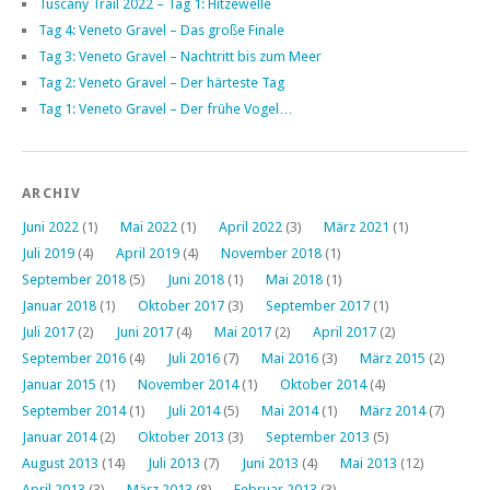
Tuscany Trail 2022 – Tag 1: Hitzewelle
Tag 4: Veneto Gravel – Das große Finale
Tag 3: Veneto Gravel – Nachtritt bis zum Meer
Tag 2: Veneto Gravel – Der härteste Tag
Tag 1: Veneto Gravel – Der frühe Vogel…
ARCHIV
Juni 2022
(1)
Mai 2022
(1)
April 2022
(3)
März 2021
(1)
Juli 2019
(4)
April 2019
(4)
November 2018
(1)
September 2018
(5)
Juni 2018
(1)
Mai 2018
(1)
Januar 2018
(1)
Oktober 2017
(3)
September 2017
(1)
Juli 2017
(2)
Juni 2017
(4)
Mai 2017
(2)
April 2017
(2)
September 2016
(4)
Juli 2016
(7)
Mai 2016
(3)
März 2015
(2)
Januar 2015
(1)
November 2014
(1)
Oktober 2014
(4)
September 2014
(1)
Juli 2014
(5)
Mai 2014
(1)
März 2014
(7)
Januar 2014
(2)
Oktober 2013
(3)
September 2013
(5)
August 2013
(14)
Juli 2013
(7)
Juni 2013
(4)
Mai 2013
(12)
April 2013
(3)
März 2013
(8)
Februar 2013
(3)