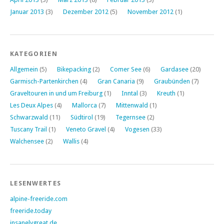
Januar 2013
(3)
Dezember 2012
(5)
November 2012
(1)
KATEGORIEN
Allgemein
(5)
Bikepacking
(2)
Comer See
(6)
Gardasee
(20)
Garmisch-Partenkirchen
(4)
Gran Canaria
(9)
Graubünden
(7)
Graveltouren in und um Freiburg
(1)
Inntal
(3)
Kreuth
(1)
Les Deux Alpes
(4)
Mallorca
(7)
Mittenwald
(1)
Schwarzwald
(11)
Südtirol
(19)
Tegernsee
(2)
Tuscany Trail
(1)
Veneto Gravel
(4)
Vogesen
(33)
Walchensee
(2)
Wallis
(4)
LESENWERTES
alpine-freeride.com
freeride.today
insanelygreat.de