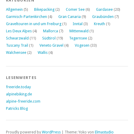
KATEGORIEN
Allgemein
(5)
Bikepacking
(2)
Comer See
(6)
Gardasee
(20)
Garmisch-Partenkirchen
(4)
Gran Canaria
(9)
Graubünden
(7)
Graveltouren in und um Freiburg
(1)
Inntal
(3)
Kreuth
(1)
Les Deux Alpes
(4)
Mallorca
(7)
Mittenwald
(1)
Schwarzwald
(11)
Südtirol
(19)
Tegernsee
(2)
Tuscany Trail
(1)
Veneto Gravel
(4)
Vogesen
(33)
Walchensee
(2)
Wallis
(4)
LESENWERTES
freeride.today
alpinebiking.de
alpine-freeride.com
Patricks Blog
Proudly powered by
WordPress
|
Theme: Yoko von
Elmastudio