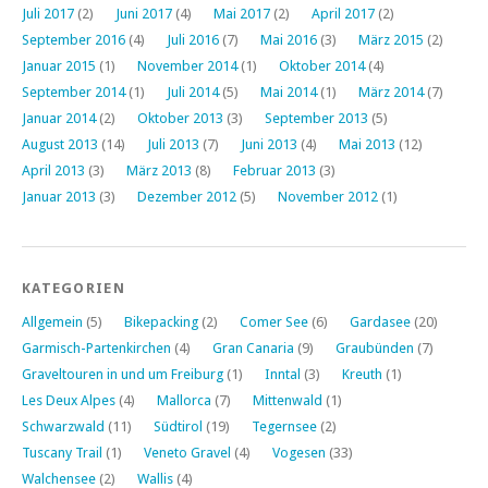
Juli 2017
(2)
Juni 2017
(4)
Mai 2017
(2)
April 2017
(2)
September 2016
(4)
Juli 2016
(7)
Mai 2016
(3)
März 2015
(2)
Januar 2015
(1)
November 2014
(1)
Oktober 2014
(4)
September 2014
(1)
Juli 2014
(5)
Mai 2014
(1)
März 2014
(7)
Januar 2014
(2)
Oktober 2013
(3)
September 2013
(5)
August 2013
(14)
Juli 2013
(7)
Juni 2013
(4)
Mai 2013
(12)
April 2013
(3)
März 2013
(8)
Februar 2013
(3)
Januar 2013
(3)
Dezember 2012
(5)
November 2012
(1)
KATEGORIEN
Allgemein
(5)
Bikepacking
(2)
Comer See
(6)
Gardasee
(20)
Garmisch-Partenkirchen
(4)
Gran Canaria
(9)
Graubünden
(7)
Graveltouren in und um Freiburg
(1)
Inntal
(3)
Kreuth
(1)
Les Deux Alpes
(4)
Mallorca
(7)
Mittenwald
(1)
Schwarzwald
(11)
Südtirol
(19)
Tegernsee
(2)
Tuscany Trail
(1)
Veneto Gravel
(4)
Vogesen
(33)
Walchensee
(2)
Wallis
(4)