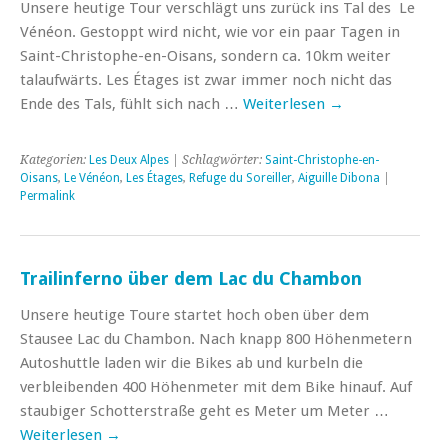
Unsere heutige Tour verschlägt uns zurück ins Tal des Le
Vénéon. Gestoppt wird nicht, wie vor ein paar Tagen in
Saint-Christophe-en-Oisans, sondern ca. 10km weiter
talaufwärts. Les Étages ist zwar immer noch nicht das
Ende des Tals, fühlt sich nach …
Weiterlesen
→
Kategorien:
Les Deux Alpes
| Schlagwörter:
Saint-Christophe-en-
Oisans
,
Le Vénéon
,
Les Étages
,
Refuge du Soreiller
,
Aiguille Dibona
|
Permalink
Trailinferno über dem Lac du Chambon
Unsere heutige Toure startet hoch oben über dem
Stausee Lac du Chambon. Nach knapp 800 Höhenmetern
Autoshuttle laden wir die Bikes ab und kurbeln die
verbleibenden 400 Höhenmeter mit dem Bike hinauf. Auf
staubiger Schotterstraße geht es Meter um Meter …
Weiterlesen
→