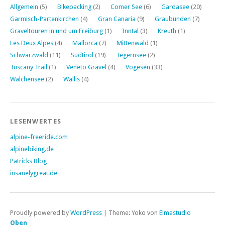
Allgemein
(5)
Bikepacking
(2)
Comer See
(6)
Gardasee
(20)
Garmisch-Partenkirchen
(4)
Gran Canaria
(9)
Graubünden
(7)
Graveltouren in und um Freiburg
(1)
Inntal
(3)
Kreuth
(1)
Les Deux Alpes
(4)
Mallorca
(7)
Mittenwald
(1)
Schwarzwald
(11)
Südtirol
(19)
Tegernsee
(2)
Tuscany Trail
(1)
Veneto Gravel
(4)
Vogesen
(33)
Walchensee
(2)
Wallis
(4)
LESENWERTES
alpine-freeride.com
alpinebiking.de
Patricks Blog
insanelygreat.de
Proudly powered by
WordPress
|
Theme: Yoko von
Elmastudio
Oben