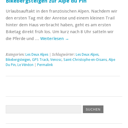
Bikebergsteigen zur Alpe du Pin
Urlaubsauftakt in den französischen Alpen. Nachdem wir
den ersten Tag mit der Anreise und einem kleinen Trail
hinter dem Haus verbracht haben, geht es am ersten
Biketag direkt früh los. Um kurz nach 8 Uhr satteln wir
die Pferde und …
Weiterlesen
→
Kategorien:
Les Deux Alpes
| Schlagwörter:
Les Deux Alpes
,
Bikebergsteigen
,
GPS Track
,
Venosc
,
Saint-Christophe-en-Oisans
,
Alpe
Du Pin
,
Le Vénéon
|
Permalink