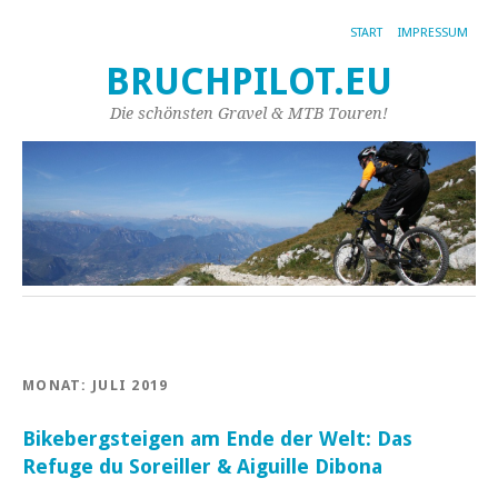
START
IMPRESSUM
BRUCHPILOT.EU
Die schönsten Gravel & MTB Touren!
MONAT:
JULI 2019
Bikebergsteigen am Ende der Welt: Das
Refuge du Soreiller & Aiguille Dibona