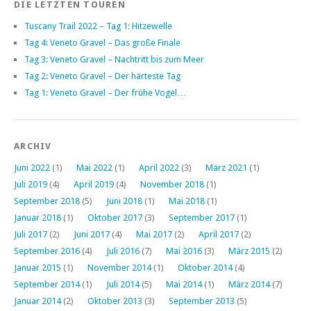
DIE LETZTEN TOUREN
Tuscany Trail 2022 – Tag 1: Hitzewelle
Tag 4: Veneto Gravel – Das große Finale
Tag 3: Veneto Gravel – Nachtritt bis zum Meer
Tag 2: Veneto Gravel – Der härteste Tag
Tag 1: Veneto Gravel – Der frühe Vogel…
ARCHIV
Juni 2022
(1)
Mai 2022
(1)
April 2022
(3)
März 2021
(1)
Juli 2019
(4)
April 2019
(4)
November 2018
(1)
September 2018
(5)
Juni 2018
(1)
Mai 2018
(1)
Januar 2018
(1)
Oktober 2017
(3)
September 2017
(1)
Juli 2017
(2)
Juni 2017
(4)
Mai 2017
(2)
April 2017
(2)
September 2016
(4)
Juli 2016
(7)
Mai 2016
(3)
März 2015
(2)
Januar 2015
(1)
November 2014
(1)
Oktober 2014
(4)
September 2014
(1)
Juli 2014
(5)
Mai 2014
(1)
März 2014
(7)
Januar 2014
(2)
Oktober 2013
(3)
September 2013
(5)