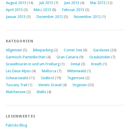
August 2013
(14)
Juli 2013
(7)
Juni 2013
(4)
Mai 2013
(12)
April 2013
(3)
März 2013
(8)
Februar 2013
(3)
Januar 2013
(3)
Dezember 2012
(5)
November 2012
(1)
KATEGORIEN
Allgemein
(5)
Bikepacking
(2)
Comer See
(6)
Gardasee
(20)
Garmisch-Partenkirchen
(4)
Gran Canaria
(9)
Graubünden
(7)
Graveltouren in und um Freiburg
(1)
Inntal
(3)
Kreuth
(1)
Les Deux Alpes
(4)
Mallorca
(7)
Mittenwald
(1)
Schwarzwald
(11)
Südtirol
(19)
Tegernsee
(2)
Tuscany Trail
(1)
Veneto Gravel
(4)
Vogesen
(33)
Walchensee
(2)
Wallis
(4)
LESENWERTES
Patricks Blog