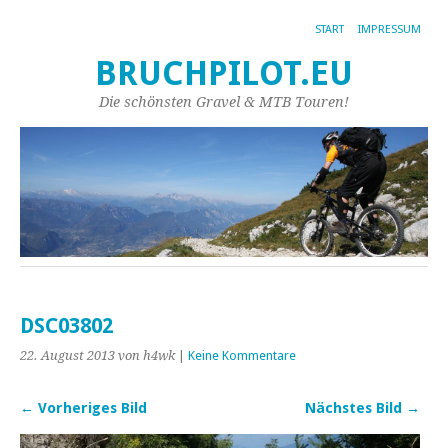
START
IMPRESSUM
BRUCHPILOT.EU
Die schönsten Gravel & MTB Touren!
DSC03802
22. August 2013
von h4wk
|
Keine Kommentare
← Vorheriges Bild
Nächstes Bild →