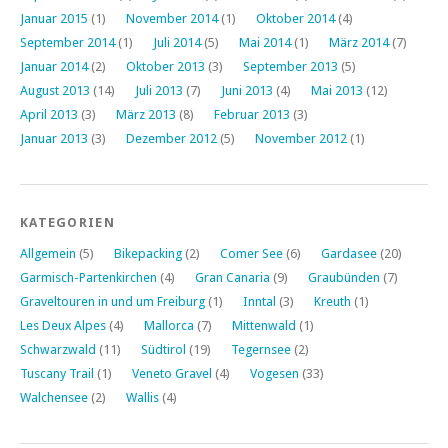
Januar 2015
(1)
November 2014
(1)
Oktober 2014
(4)
September 2014
(1)
Juli 2014
(5)
Mai 2014
(1)
März 2014
(7)
Januar 2014
(2)
Oktober 2013
(3)
September 2013
(5)
August 2013
(14)
Juli 2013
(7)
Juni 2013
(4)
Mai 2013
(12)
April 2013
(3)
März 2013
(8)
Februar 2013
(3)
Januar 2013
(3)
Dezember 2012
(5)
November 2012
(1)
KATEGORIEN
Allgemein
(5)
Bikepacking
(2)
Comer See
(6)
Gardasee
(20)
Garmisch-Partenkirchen
(4)
Gran Canaria
(9)
Graubünden
(7)
Graveltouren in und um Freiburg
(1)
Inntal
(3)
Kreuth
(1)
Les Deux Alpes
(4)
Mallorca
(7)
Mittenwald
(1)
Schwarzwald
(11)
Südtirol
(19)
Tegernsee
(2)
Tuscany Trail
(1)
Veneto Gravel
(4)
Vogesen
(33)
Walchensee
(2)
Wallis
(4)