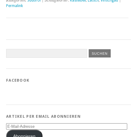
Kategorien:
Südtirol
| Schlagwörter:
Kastelbell
,
Latsch
,
Vinschgau
|
Permalink
FACEBOOK
ARTIKEL PER EMAIL ABONNIEREN
E-
Mail-
Adresse
Abonnieren