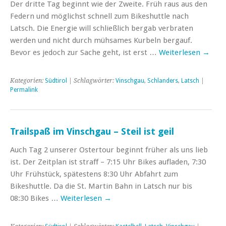
Der dritte Tag beginnt wie der Zweite. Früh raus aus den
Federn und möglichst schnell zum Bikeshuttle nach
Latsch. Die Energie will schließlich bergab verbraten
werden und nicht durch mühsames Kurbeln bergauf.
Bevor es jedoch zur Sache geht, ist erst …
Weiterlesen
→
Kategorien:
Südtirol
| Schlagwörter:
Vinschgau
,
Schlanders
,
Latsch
|
Permalink
Trailspaß im Vinschgau – Steil ist geil
Auch Tag 2 unserer Ostertour beginnt früher als uns lieb
ist. Der Zeitplan ist straff – 7:15 Uhr Bikes aufladen, 7:30
Uhr Frühstück, spätestens 8:30 Uhr Abfahrt zum
Bikeshuttle. Da die St. Martin Bahn in Latsch nur bis
08:30 Bikes …
Weiterlesen
→