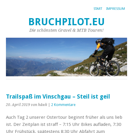
START
IMPRESSUM
BRUCHPILOT.EU
Die schönsten Gravel & MTB Touren!
Trailspaß im Vinschgau – Steil ist geil
20. April 2019
von h4wk
|
2 Kommentare
Auch Tag 2 unserer Ostertour beginnt früher als uns lieb
ist. Der Zeitplan ist straff – 7:15 Uhr Bikes aufladen, 7:30
Uhr Frühstück, spätestens 8:30 Uhr Abfahrt zum