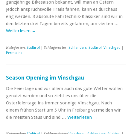
ganzjährige Bikesaison bekannt, will man an Ostern
jedoch anspruchsvolle Trails fahren, kann es durchaus
eng werden. 3 absolute Fahrtechnik-Klassiker sind wir in
den letzten drei Tagen bereits gefahren, am vierten …
Weiterlesen
→
Kategorien:
Südtirol
| Schlagwörter:
Schlanders
,
Südtirol
,
Vinschgau
|
Permalink
Season Opening im Vinschgau
Die Feiertage und vor allem auch das gute Wetter wollen
genutzt werden und so zieht es uns über die
Osterfeiertage ins immer sonnige Vinschgau. Nach
einem frühen Start um 5 Uhr in Freiburg vermeiden wir
die meisten Staus und sind …
Weiterlesen
→
Kategorien:
Südtirol
| Schlagwörter:
Vinschgau
,
Schlanders
,
Südtirol
|