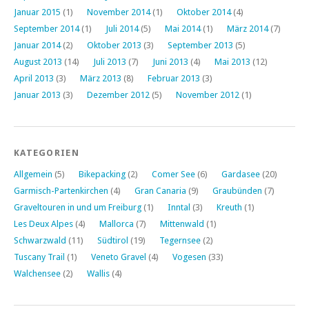
Januar 2015
(1)
November 2014
(1)
Oktober 2014
(4)
September 2014
(1)
Juli 2014
(5)
Mai 2014
(1)
März 2014
(7)
Januar 2014
(2)
Oktober 2013
(3)
September 2013
(5)
August 2013
(14)
Juli 2013
(7)
Juni 2013
(4)
Mai 2013
(12)
April 2013
(3)
März 2013
(8)
Februar 2013
(3)
Januar 2013
(3)
Dezember 2012
(5)
November 2012
(1)
KATEGORIEN
Allgemein
(5)
Bikepacking
(2)
Comer See
(6)
Gardasee
(20)
Garmisch-Partenkirchen
(4)
Gran Canaria
(9)
Graubünden
(7)
Graveltouren in und um Freiburg
(1)
Inntal
(3)
Kreuth
(1)
Les Deux Alpes
(4)
Mallorca
(7)
Mittenwald
(1)
Schwarzwald
(11)
Südtirol
(19)
Tegernsee
(2)
Tuscany Trail
(1)
Veneto Gravel
(4)
Vogesen
(33)
Walchensee
(2)
Wallis
(4)