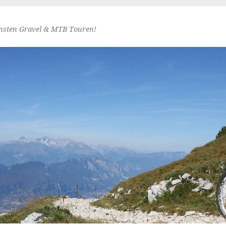
nsten Gravel & MTB Touren!