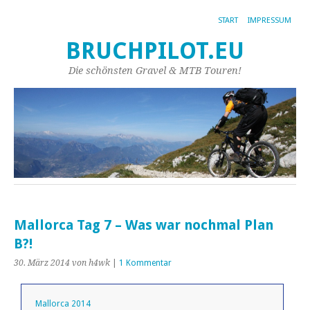
START
IMPRESSUM
BRUCHPILOT.EU
Die schönsten Gravel & MTB Touren!
Mallorca Tag 7 – Was war nochmal Plan
B?!
30. März 2014
von h4wk
|
1 Kommentar
Mallorca 2014