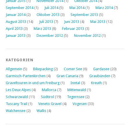
Januar 2015
(1)
November 2014
(1)
Oktober 2014
(4)
September 2014
(1)
Juli 2014
(5)
Mai 2014
(1)
März 2014
(7)
Januar 2014
(2)
Oktober 2013
(3)
September 2013
(5)
August 2013
(14)
Juli 2013
(7)
Juni 2013
(4)
Mai 2013
(12)
April 2013
(3)
März 2013
(8)
Februar 2013
(3)
Januar 2013
(3)
Dezember 2012
(5)
November 2012
(1)
KATEGORIEN
Allgemein
(5)
Bikepacking
(2)
Comer See
(6)
Gardasee
(20)
Garmisch-Partenkirchen
(4)
Gran Canaria
(9)
Graubünden
(7)
Graveltouren in und um Freiburg
(1)
Inntal
(3)
Kreuth
(1)
Les Deux Alpes
(4)
Mallorca
(7)
Mittenwald
(1)
Schwarzwald
(11)
Südtirol
(19)
Tegernsee
(2)
Tuscany Trail
(1)
Veneto Gravel
(4)
Vogesen
(33)
Walchensee
(2)
Wallis
(4)