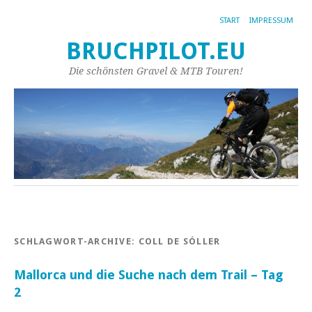
START
IMPRESSUM
BRUCHPILOT.EU
Die schönsten Gravel & MTB Touren!
SCHLAGWORT-ARCHIVE:
COLL DE SÓLLER
Mallorca und die Suche nach dem Trail – Tag
2