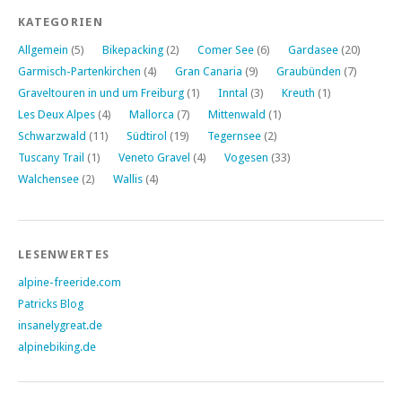
KATEGORIEN
Allgemein
(5)
Bikepacking
(2)
Comer See
(6)
Gardasee
(20)
Garmisch-Partenkirchen
(4)
Gran Canaria
(9)
Graubünden
(7)
Graveltouren in und um Freiburg
(1)
Inntal
(3)
Kreuth
(1)
Les Deux Alpes
(4)
Mallorca
(7)
Mittenwald
(1)
Schwarzwald
(11)
Südtirol
(19)
Tegernsee
(2)
Tuscany Trail
(1)
Veneto Gravel
(4)
Vogesen
(33)
Walchensee
(2)
Wallis
(4)
LESENWERTES
alpine-freeride.com
Patricks Blog
insanelygreat.de
alpinebiking.de