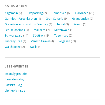
KATEGORIEN
Allgemein
(5)
Bikepacking
(2)
Comer See
(6)
Gardasee
(20)
Garmisch-Partenkirchen
(4)
Gran Canaria
(9)
Graubünden
(7)
Graveltouren in und um Freiburg
(1)
Inntal
(3)
Kreuth
(1)
Les Deux Alpes
(4)
Mallorca
(7)
Mittenwald
(1)
Schwarzwald
(11)
Südtirol
(19)
Tegernsee
(2)
Tuscany Trail
(1)
Veneto Gravel
(4)
Vogesen
(33)
Walchensee
(2)
Wallis
(4)
LESENWERTES
insanelygreat.de
freeride.today
Patricks Blog
alpinebiking.de