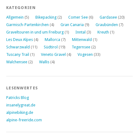
KATEGORIEN
Allgemein
(5)
Bikepacking
(2)
Comer See
(6)
Gardasee
(20)
Garmisch-Partenkirchen
(4)
Gran Canaria
(9)
Graubünden
(7)
Graveltouren in und um Freiburg
(1)
Inntal
(3)
Kreuth
(1)
Les Deux Alpes
(4)
Mallorca
(7)
Mittenwald
(1)
Schwarzwald
(11)
Südtirol
(19)
Tegernsee
(2)
Tuscany Trail
(1)
Veneto Gravel
(4)
Vogesen
(33)
Walchensee
(2)
Wallis
(4)
LESENWERTES
Patricks Blog
insanelygreat.de
alpinebiking.de
alpine-freeride.com