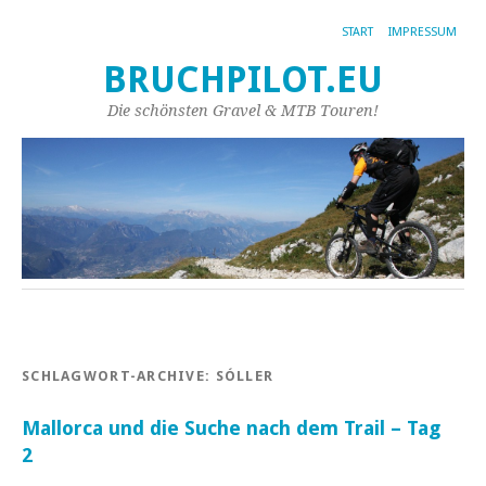
START
IMPRESSUM
BRUCHPILOT.EU
Die schönsten Gravel & MTB Touren!
SCHLAGWORT-ARCHIVE:
SÓLLER
Mallorca und die Suche nach dem Trail – Tag
2