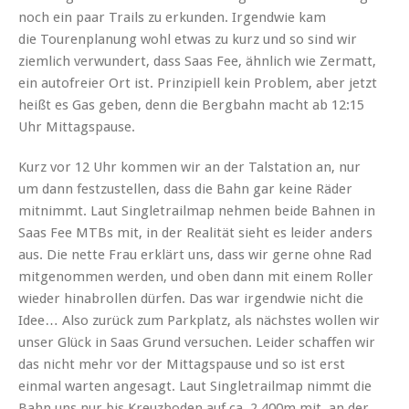
noch ein paar Trails zu erkunden. Irgendwie kam
die Tourenplanung wohl etwas zu kurz und so sind wir
ziemlich verwundert, dass Saas Fee, ähnlich wie Zermatt,
ein autofreier Ort ist. Prinzipiell kein Problem, aber jetzt
heißt es Gas geben, denn die Bergbahn macht ab 12:15
Uhr Mittagspause.
Kurz vor 12 Uhr kommen wir an der Talstation an, nur
um dann festzustellen, dass die Bahn gar keine Räder
mitnimmt. Laut Singletrailmap nehmen beide Bahnen in
Saas Fee MTBs mit, in der Realität sieht es leider anders
aus. Die nette Frau erklärt uns, dass wir gerne ohne Rad
mitgenommen werden, und oben dann mit einem Roller
wieder hinabrollen dürfen. Das war irgendwie nicht die
Idee… Also zurück zum Parkplatz, als nächstes wollen wir
unser Glück in Saas Grund versuchen. Leider schaffen wir
das nicht mehr vor der Mittagspause und so ist erst
einmal warten angesagt. Laut Singletrailmap nimmt die
Bahn uns nur bis Kreuzboden auf ca. 2.400m mit, an der