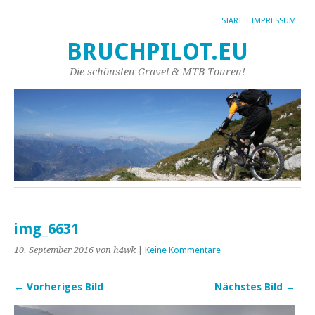
START
IMPRESSUM
BRUCHPILOT.EU
Die schönsten Gravel & MTB Touren!
img_6631
10. September 2016
von h4wk
|
Keine Kommentare
← Vorheriges Bild
Nächstes Bild →