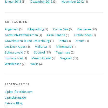
Januar 2013
(3)
Dezember 2012
(5)
November 2012
(1)
KATEGORIEN
Allgemein
(5)
Bikepacking
(2)
Comer See
(6)
Gardasee
(20)
Garmisch-Partenkirchen
(4)
Gran Canaria
(9)
Graubünden
(7)
Graveltouren in und um Freiburg
(1)
Inntal
(3)
Kreuth
(1)
Les Deux Alpes
(4)
Mallorca
(7)
Mittenwald
(1)
Schwarzwald
(11)
Südtirol
(19)
Tegernsee
(2)
Tuscany Trail
(1)
Veneto Gravel
(4)
Vogesen
(33)
Walchensee
(2)
Wallis
(4)
LESENWERTES
alpine-freeride.com
alpinebiking.de
Patricks Blog