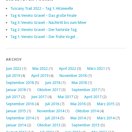
Tuscany Trail 2022 – Tag 1: Hitzewelle
Tag 4: Veneto Gravel – Das große Finale
Tag 3: Veneto Gravel – Nachtritt bis zum Meer
Tag 2: Veneto Gravel – Der härteste Tag
Tag 1: Veneto Gravel – Der frühe Vogel…
ARCHIV
Juni 2022
(1)
Mai 2022
(1)
April 2022
(3)
März 2021
(1)
Juli 2019
(4)
April 2019
(4)
November 2018
(1)
September 2018
(5)
Juni 2018
(1)
Mai 2018
(1)
Januar 2018
(1)
Oktober 2017
(3)
September 2017
(1)
Juli 2017
(2)
Juni 2017
(4)
Mai 2017
(2)
April 2017
(2)
September 2016
(4)
Juli 2016
(7)
Mai 2016
(3)
März 2015
(2)
Januar 2015
(1)
November 2014
(1)
Oktober 2014
(4)
September 2014
(1)
Juli 2014
(5)
Mai 2014
(1)
März 2014
(7)
Januar 2014
(2)
Oktober 2013
(3)
September 2013
(5)