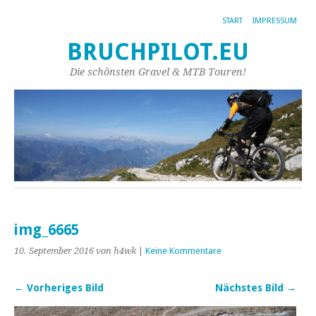
START
IMPRESSUM
BRUCHPILOT.EU
Die schönsten Gravel & MTB Touren!
img_6665
10. September 2016
von h4wk
|
Keine Kommentare
← Vorheriges Bild
Nächstes Bild →