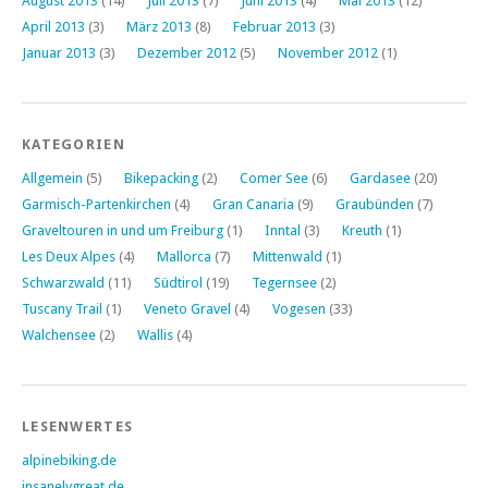
August 2013
(14)
Juli 2013
(7)
Juni 2013
(4)
Mai 2013
(12)
April 2013
(3)
März 2013
(8)
Februar 2013
(3)
Januar 2013
(3)
Dezember 2012
(5)
November 2012
(1)
KATEGORIEN
Allgemein
(5)
Bikepacking
(2)
Comer See
(6)
Gardasee
(20)
Garmisch-Partenkirchen
(4)
Gran Canaria
(9)
Graubünden
(7)
Graveltouren in und um Freiburg
(1)
Inntal
(3)
Kreuth
(1)
Les Deux Alpes
(4)
Mallorca
(7)
Mittenwald
(1)
Schwarzwald
(11)
Südtirol
(19)
Tegernsee
(2)
Tuscany Trail
(1)
Veneto Gravel
(4)
Vogesen
(33)
Walchensee
(2)
Wallis
(4)
LESENWERTES
alpinebiking.de
insanelygreat.de