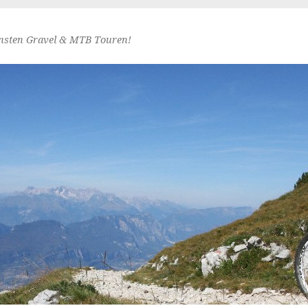
nsten Gravel & MTB Touren!