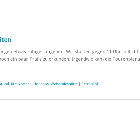
iten
orgen etwas ruhiger angehen. Wir starten gegen 11 Uhr in Richt
och ein paar Trails zu erkunden. Irgendwie kam die Tourenplan
Grund
,
Kreuzboden
,
Hohsaas
,
Weissmieshütte
|
Permalink