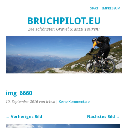
START
IMPRESSUM
BRUCHPILOT.EU
Die schönsten Gravel & MTB Touren!
img_6660
10. September 2016
von h4wk
|
Keine Kommentare
← Vorheriges Bild
Nächstes Bild →