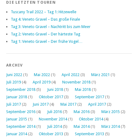
DIE LETZTEN TOUREN
Tuscany Trail 2022 – Tag 1: Hitzewelle
Tag 4: Veneto Gravel – Das große Finale
Tag 3: Veneto Gravel – Nachtritt bis zum Meer
Tag 2: Veneto Gravel – Der härteste Tag
Tag 1: Veneto Gravel – Der frühe Vogel…
ARCHIV
Juni 2022
(1)
Mai 2022
(1)
April 2022
(3)
März 2021
(1)
Juli 2019
(4)
April 2019
(4)
November 2018
(1)
September 2018
(5)
Juni 2018
(1)
Mai 2018
(1)
Januar 2018
(1)
Oktober 2017
(3)
September 2017
(1)
Juli 2017
(2)
Juni 2017
(4)
Mai 2017
(2)
April 2017
(2)
September 2016
(4)
Juli 2016
(7)
Mai 2016
(3)
März 2015
(2)
Januar 2015
(1)
November 2014
(1)
Oktober 2014
(4)
September 2014
(1)
Juli 2014
(5)
Mai 2014
(1)
März 2014
(7)
Januar 2014
(2)
Oktober 2013
(3)
September 2013
(5)