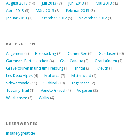
August 2013
(14)
Juli 2013
(7)
Juni 2013
(4)
Mai 2013
(12)
April 2013
(3)
März 2013
(8)
Februar 2013
(3)
Januar 2013
(3)
Dezember 2012
(5)
November 2012
(1)
KATEGORIEN
Allgemein
(5)
Bikepacking
(2)
Comer See
(6)
Gardasee
(20)
Garmisch-Partenkirchen
(4)
Gran Canaria
(9)
Graubünden
(7)
Graveltouren in und um Freiburg
(1)
Inntal
(3)
Kreuth
(1)
Les Deux Alpes
(4)
Mallorca
(7)
Mittenwald
(1)
Schwarzwald
(11)
Südtirol
(19)
Tegernsee
(2)
Tuscany Trail
(1)
Veneto Gravel
(4)
Vogesen
(33)
Walchensee
(2)
Wallis
(4)
LESENWERTES
insanelygreat.de