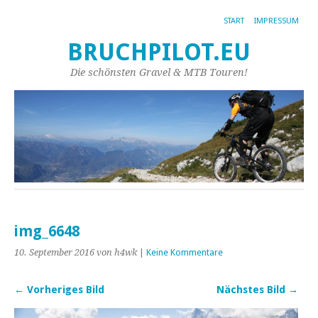
START
IMPRESSUM
BRUCHPILOT.EU
Die schönsten Gravel & MTB Touren!
img_6648
10. September 2016
von h4wk
|
Keine Kommentare
← Vorheriges Bild
Nächstes Bild →