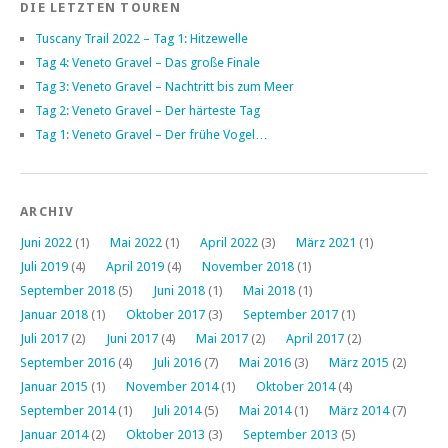
DIE LETZTEN TOUREN
Tuscany Trail 2022 – Tag 1: Hitzewelle
Tag 4: Veneto Gravel – Das große Finale
Tag 3: Veneto Gravel – Nachtritt bis zum Meer
Tag 2: Veneto Gravel – Der härteste Tag
Tag 1: Veneto Gravel – Der frühe Vogel…
ARCHIV
Juni 2022
(1)
Mai 2022
(1)
April 2022
(3)
März 2021
(1)
Juli 2019
(4)
April 2019
(4)
November 2018
(1)
September 2018
(5)
Juni 2018
(1)
Mai 2018
(1)
Januar 2018
(1)
Oktober 2017
(3)
September 2017
(1)
Juli 2017
(2)
Juni 2017
(4)
Mai 2017
(2)
April 2017
(2)
September 2016
(4)
Juli 2016
(7)
Mai 2016
(3)
März 2015
(2)
Januar 2015
(1)
November 2014
(1)
Oktober 2014
(4)
September 2014
(1)
Juli 2014
(5)
Mai 2014
(1)
März 2014
(7)
Januar 2014
(2)
Oktober 2013
(3)
September 2013
(5)