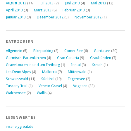
August 2013
(14)
Juli 2013
(7)
Juni 2013
(4)
Mai 2013
(12)
April 2013
(3)
März 2013
(8)
Februar 2013
(3)
Januar 2013
(3)
Dezember 2012
(5)
November 2012
(1)
KATEGORIEN
Allgemein
(5)
Bikepacking
(2)
Comer See
(6)
Gardasee
(20)
Garmisch-Partenkirchen
(4)
Gran Canaria
(9)
Graubünden
(7)
Graveltouren in und um Freiburg
(1)
Inntal
(3)
Kreuth
(1)
Les Deux Alpes
(4)
Mallorca
(7)
Mittenwald
(1)
Schwarzwald
(11)
Südtirol
(19)
Tegernsee
(2)
Tuscany Trail
(1)
Veneto Gravel
(4)
Vogesen
(33)
Walchensee
(2)
Wallis
(4)
LESENWERTES
insanelygreat.de