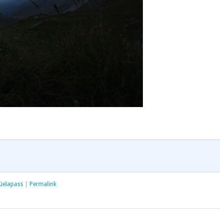
lüelapass
|
Permalink