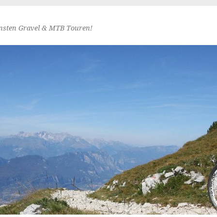
nsten Gravel & MTB Touren!