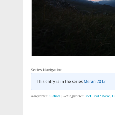
Series Navigation
This entry is in the series
Meran 2013
Kategorien:
Südtirol
| Schlagwörter:
Dorf Tirol / Meran
,
F