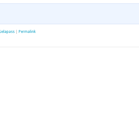
lüelapass
|
Permalink