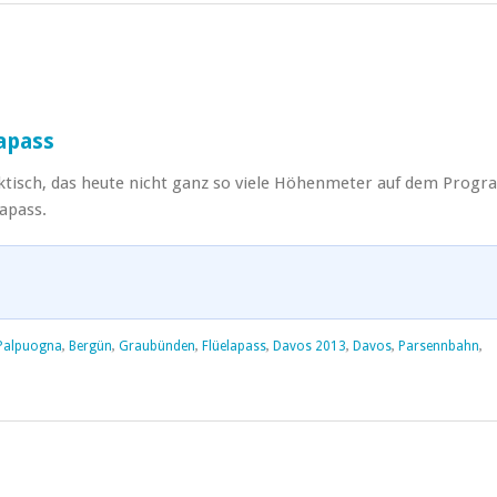
apass
aktisch, das heute nicht ganz so viele Höhenmeter auf dem Prog
lapass.
 Palpuogna
,
Bergün
,
Graubünden
,
Flüelapass
,
Davos 2013
,
Davos
,
Parsennbahn
,