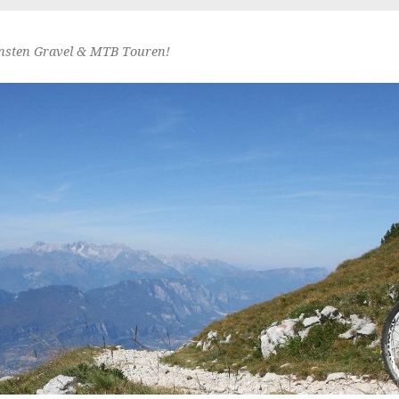
nsten Gravel & MTB Touren!