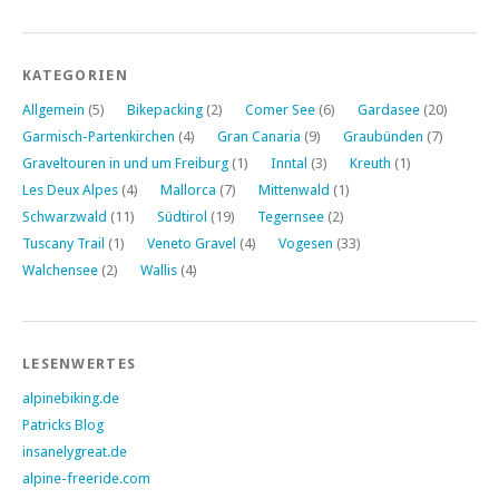
KATEGORIEN
Allgemein
(5)
Bikepacking
(2)
Comer See
(6)
Gardasee
(20)
Garmisch-Partenkirchen
(4)
Gran Canaria
(9)
Graubünden
(7)
Graveltouren in und um Freiburg
(1)
Inntal
(3)
Kreuth
(1)
Les Deux Alpes
(4)
Mallorca
(7)
Mittenwald
(1)
Schwarzwald
(11)
Südtirol
(19)
Tegernsee
(2)
Tuscany Trail
(1)
Veneto Gravel
(4)
Vogesen
(33)
Walchensee
(2)
Wallis
(4)
LESENWERTES
alpinebiking.de
Patricks Blog
insanelygreat.de
alpine-freeride.com