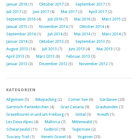
Januar 2018
(1)
Oktober 2017
(3)
September 2017
(1)
Juli 2017
(2)
Juni 2017
(4)
Mai 2017
(2)
April 2017
(2)
September 2016
(4)
Juli 2016
(7)
Mai 2016
(3)
März 2015
(2)
Januar 2015
(1)
November 2014
(1)
Oktober 2014
(4)
September 2014
(1)
Juli 2014
(5)
Mai 2014
(1)
März 2014
(7)
Januar 2014
(2)
Oktober 2013
(3)
September 2013
(5)
August 2013
(14)
Juli 2013
(7)
Juni 2013
(4)
Mai 2013
(12)
April 2013
(3)
März 2013
(8)
Februar 2013
(3)
Januar 2013
(3)
Dezember 2012
(5)
November 2012
(1)
KATEGORIEN
Allgemein
(5)
Bikepacking
(2)
Comer See
(6)
Gardasee
(20)
Garmisch-Partenkirchen
(4)
Gran Canaria
(9)
Graubünden
(7)
Graveltouren in und um Freiburg
(1)
Inntal
(3)
Kreuth
(1)
Les Deux Alpes
(4)
Mallorca
(7)
Mittenwald
(1)
Schwarzwald
(11)
Südtirol
(19)
Tegernsee
(2)
Tuscany Trail
(1)
Veneto Gravel
(4)
Vogesen
(33)