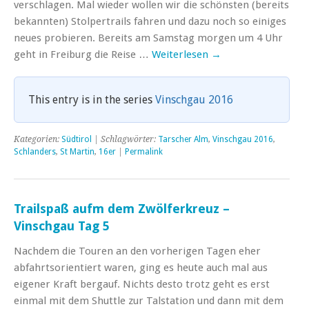
verschlagen. Mal wieder wollen wir die schönsten (bereits
bekannten) Stolpertrails fahren und dazu noch so einiges
neues probieren. Bereits am Samstag morgen um 4 Uhr
geht in Freiburg die Reise …
Weiterlesen
→
This entry is in the series
Vinschgau 2016
Kategorien:
Südtirol
| Schlagwörter:
Tarscher Alm
,
Vinschgau 2016
,
Schlanders
,
St Martin
,
16er
|
Permalink
Trailspaß aufm dem Zwölferkreuz –
Vinschgau Tag 5
Nachdem die Touren an den vorherigen Tagen eher
abfahrtsorientiert waren, ging es heute auch mal aus
eigener Kraft bergauf. Nichts desto trotz geht es erst
einmal mit dem Shuttle zur Talstation und dann mit dem