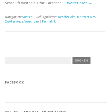
Sessellift weiter bis zur Tarscher …
Weiterlesen
→
Kategorien:
Südtirol
| Schlagwörter:
Tarscher Alm
,
Morterer Alm
,
Zwölferkreuz
,
Vinschgau
|
Permalink
FACEBOOK
ARTIKEL PER EMAIL ABONNIEREN