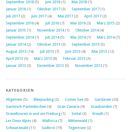
September 2018
(5)
Juni 2018
(1)
Mai 2018
(1)
Januar 2018
(1)
Oktober 2017
(3)
September 2017
(1)
Juli 2017
(2)
Juni 2017
(4)
Mai 2017
(2)
April 2017
(2)
September 2016
(4)
Juli 2016
(7)
Mai 2016
(3)
März 2015
(2)
Januar 2015
(1)
November 2014
(1)
Oktober 2014
(4)
September 2014
(1)
Juli 2014
(5)
Mai 2014
(1)
März 2014
(7)
Januar 2014
(2)
Oktober 2013
(3)
September 2013
(5)
August 2013
(14)
Juli 2013
(7)
Juni 2013
(4)
Mai 2013
(12)
April 2013
(3)
März 2013
(8)
Februar 2013
(3)
Januar 2013
(3)
Dezember 2012
(5)
November 2012
(1)
KATEGORIEN
Allgemein
(5)
Bikepacking
(2)
Comer See
(6)
Gardasee
(20)
Garmisch-Partenkirchen
(4)
Gran Canaria
(9)
Graubünden
(7)
Graveltouren in und um Freiburg
(1)
Inntal
(3)
Kreuth
(1)
Les Deux Alpes
(4)
Mallorca
(7)
Mittenwald
(1)
Schwarzwald
(11)
Südtirol
(19)
Tegernsee
(2)