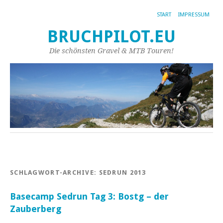
START
IMPRESSUM
BRUCHPILOT.EU
Die schönsten Gravel & MTB Touren!
SCHLAGWORT-ARCHIVE:
SEDRUN 2013
Basecamp Sedrun Tag 3: Bostg – der
Zauberberg