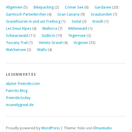
Allgemein
(5)
Bikepacking
(2)
Comer See
(6)
Gardasee
(20)
Garmisch-Partenkirchen
(4)
Gran Canaria
(9)
Graubünden
(7)
Graveltouren in und um Freiburg
(1)
Inntal
(3)
Kreuth
(1)
Les Deux Alpes
(4)
Mallorca
(7)
Mittenwald
(1)
Schwarzwald
(11)
Südtirol
(19)
Tegernsee
(2)
Tuscany Trail
(1)
Veneto Gravel
(4)
Vogesen
(33)
Walchensee
(2)
Wallis
(4)
LESENWERTES
alpine-freeride.com
Patricks Blog
freeride.today
insanelygreat.de
Proudly powered by
WordPress
|
Theme: Yoko von
Elmastudio