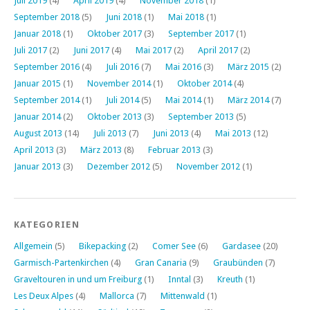
Juli 2019
(4)
April 2019
(4)
November 2018
(1)
September 2018
(5)
Juni 2018
(1)
Mai 2018
(1)
Januar 2018
(1)
Oktober 2017
(3)
September 2017
(1)
Juli 2017
(2)
Juni 2017
(4)
Mai 2017
(2)
April 2017
(2)
September 2016
(4)
Juli 2016
(7)
Mai 2016
(3)
März 2015
(2)
Januar 2015
(1)
November 2014
(1)
Oktober 2014
(4)
September 2014
(1)
Juli 2014
(5)
Mai 2014
(1)
März 2014
(7)
Januar 2014
(2)
Oktober 2013
(3)
September 2013
(5)
August 2013
(14)
Juli 2013
(7)
Juni 2013
(4)
Mai 2013
(12)
April 2013
(3)
März 2013
(8)
Februar 2013
(3)
Januar 2013
(3)
Dezember 2012
(5)
November 2012
(1)
KATEGORIEN
Allgemein
(5)
Bikepacking
(2)
Comer See
(6)
Gardasee
(20)
Garmisch-Partenkirchen
(4)
Gran Canaria
(9)
Graubünden
(7)
Graveltouren in und um Freiburg
(1)
Inntal
(3)
Kreuth
(1)
Les Deux Alpes
(4)
Mallorca
(7)
Mittenwald
(1)