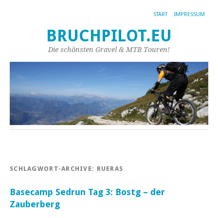
START
IMPRESSUM
BRUCHPILOT.EU
Die schönsten Gravel & MTB Touren!
SCHLAGWORT-ARCHIVE:
RUERAS
Basecamp Sedrun Tag 3: Bostg – der
Zauberberg