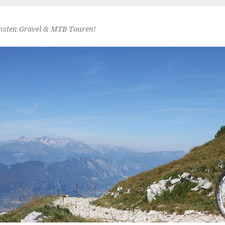
nsten Gravel & MTB Touren!