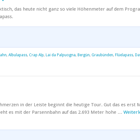
aktisch, das heute nicht ganz so viele Höhenmeter auf dem Prog
lapass.
bahn
,
Albulapass
,
Crap Alp
,
Lai da Palpuogna
,
Bergün
,
Graubünden
,
Flüelapass
,
Da
hmerzen in der Leiste beginnt die heutige Tour. Gut das es erst 
geht es mit der Parsennbahn auf das 2.693 Meter hohe …
Weiterl