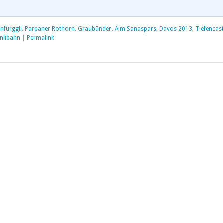
nfürggli
,
Parpaner Rothorn
,
Graubünden
,
Alm Sanaspars
,
Davos 2013
,
Tiefencast
nlibahn
|
Permalink