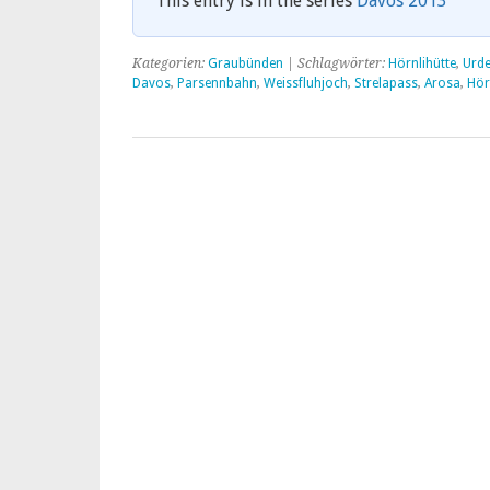
This entry is in the series
Davos 2013
Kategorien:
Graubünden
| Schlagwörter:
Hörnlihütte
,
Urde
Davos
,
Parsennbahn
,
Weissfluhjoch
,
Strelapass
,
Arosa
,
Hör