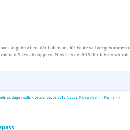
n Davos angebrochen. Wir haben uns für heute viel vorgenommen 
mit den Bikes abklappern. Pünktlich um 8:15 Uhr fahren wir mit
adrisa
,
Zügenhüttli
,
Klosters
,
Davos 2013
,
Davos
,
Parsennbahn
|
Permalink
apass