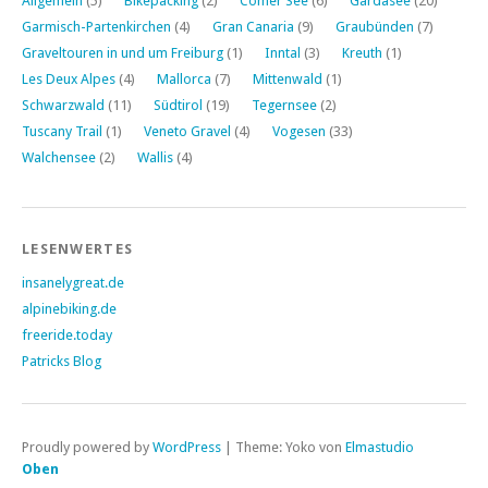
Allgemein
(5)
Bikepacking
(2)
Comer See
(6)
Gardasee
(20)
Garmisch-Partenkirchen
(4)
Gran Canaria
(9)
Graubünden
(7)
Graveltouren in und um Freiburg
(1)
Inntal
(3)
Kreuth
(1)
Les Deux Alpes
(4)
Mallorca
(7)
Mittenwald
(1)
Schwarzwald
(11)
Südtirol
(19)
Tegernsee
(2)
Tuscany Trail
(1)
Veneto Gravel
(4)
Vogesen
(33)
Walchensee
(2)
Wallis
(4)
LESENWERTES
insanelygreat.de
alpinebiking.de
freeride.today
Patricks Blog
Proudly powered by
WordPress
|
Theme: Yoko von
Elmastudio
Oben