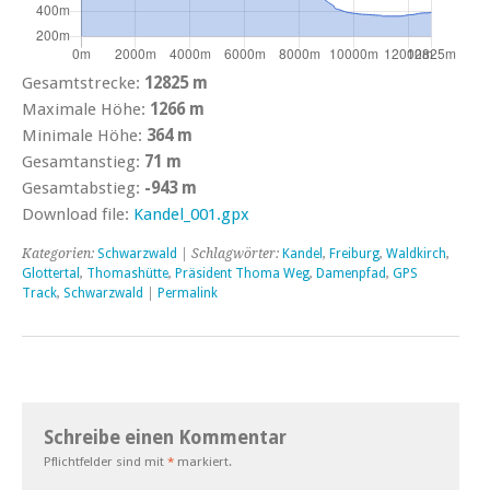
Gesamtstrecke:
12825 m
Maximale Höhe:
1266 m
Minimale Höhe:
364 m
Gesamtanstieg:
71 m
Gesamtabstieg:
-943 m
Download file:
Kandel_001.gpx
Kategorien:
Schwarzwald
| Schlagwörter:
Kandel
,
Freiburg
,
Waldkirch
,
Glottertal
,
Thomashütte
,
Präsident Thoma Weg
,
Damenpfad
,
GPS
Track
,
Schwarzwald
|
Permalink
Schreibe einen Kommentar
Pflichtfelder sind mit
*
markiert.