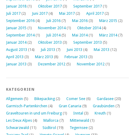
Januar 2018
(1)
Oktober 2017
(3)
September 2017
(1)
Juli 2017
(2)
Juni 2017
(4)
Mai 2017
(2)
April 2017
(2)
September 2016
(4)
Juli 2016
(7)
Mai 2016
(3)
März 2015
(2)
Januar 2015
(1)
November 2014
(1)
Oktober 2014
(4)
September 2014
(1)
Juli 2014
(5)
Mai 2014
(1)
März 2014
(7)
Januar 2014
(2)
Oktober 2013
(3)
September 2013
(5)
August 2013
(14)
Juli 2013
(7)
Juni 2013
(4)
Mai 2013
(12)
April 2013
(3)
März 2013
(8)
Februar 2013
(3)
Januar 2013
(3)
Dezember 2012
(5)
November 2012
(1)
KATEGORIEN
Allgemein
(5)
Bikepacking
(2)
Comer See
(6)
Gardasee
(20)
Garmisch-Partenkirchen
(4)
Gran Canaria
(9)
Graubünden
(7)
Graveltouren in und um Freiburg
(1)
Inntal
(3)
Kreuth
(1)
Les Deux Alpes
(4)
Mallorca
(7)
Mittenwald
(1)
Schwarzwald
(11)
Südtirol
(19)
Tegernsee
(2)
Tuscany Trail
(1)
Veneto Gravel
(4)
Vogesen
(33)