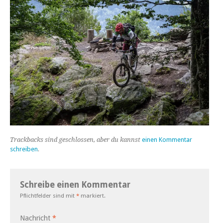
Trackbacks sind geschlossen, aber du kannst
einen Kommentar
schreiben
.
Schreibe einen Kommentar
Pflichtfelder sind mit
*
markiert.
Nachricht
*