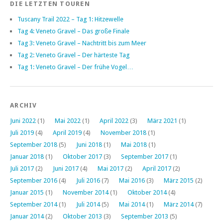
DIE LETZTEN TOUREN
Tuscany Trail 2022 – Tag 1: Hitzewelle
Tag 4: Veneto Gravel – Das große Finale
Tag 3: Veneto Gravel – Nachtritt bis zum Meer
Tag 2: Veneto Gravel – Der härteste Tag
Tag 1: Veneto Gravel – Der frühe Vogel…
ARCHIV
Juni 2022
(1)
Mai 2022
(1)
April 2022
(3)
März 2021
(1)
Juli 2019
(4)
April 2019
(4)
November 2018
(1)
September 2018
(5)
Juni 2018
(1)
Mai 2018
(1)
Januar 2018
(1)
Oktober 2017
(3)
September 2017
(1)
Juli 2017
(2)
Juni 2017
(4)
Mai 2017
(2)
April 2017
(2)
September 2016
(4)
Juli 2016
(7)
Mai 2016
(3)
März 2015
(2)
Januar 2015
(1)
November 2014
(1)
Oktober 2014
(4)
September 2014
(1)
Juli 2014
(5)
Mai 2014
(1)
März 2014
(7)
Januar 2014
(2)
Oktober 2013
(3)
September 2013
(5)