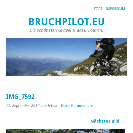
START
IMPRESSUM
BRUCHPILOT.EU
Die schönsten Gravel & MTB Touren!
IMG_7592
11. September 2017
von h4wk
|
Keine Kommentare
Nächstes Bild →