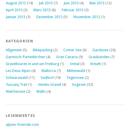
August 2013
(14)
Juli 2013
(7)
Juni 2013
(4)
Mai 2013
(12)
April 2013
(3)
März 2013
(8)
Februar 2013
(3)
Januar 2013
(3)
Dezember 2012
(5)
November 2012
(1)
KATEGORIEN
Allgemein
(5)
Bikepacking
(2)
Comer See
(6)
Gardasee
(20)
Garmisch-Partenkirchen
(4)
Gran Canaria
(9)
Graubünden
(7)
Graveltouren in und um Freiburg
(1)
Inntal
(3)
Kreuth
(1)
Les Deux Alpes
(4)
Mallorca
(7)
Mittenwald
(1)
Schwarzwald
(11)
Südtirol
(19)
Tegernsee
(2)
Tuscany Trail
(1)
Veneto Gravel
(4)
Vogesen
(33)
Walchensee
(2)
Wallis
(4)
LESENWERTES
alpine-freeride.com