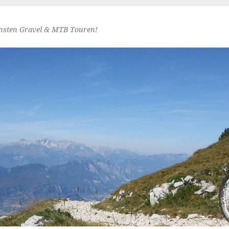
nsten Gravel & MTB Touren!