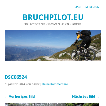
START
IMPRESSUM
BRUCHPILOT.EU
Die schönsten Gravel & MTB Touren!
DSC06524
6. Januar 2014
von h4wk
|
Keine Kommentare
← Vorheriges Bild
Nächstes Bild →