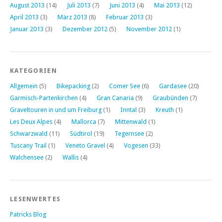
August 2013
(14)
Juli 2013
(7)
Juni 2013
(4)
Mai 2013
(12)
April 2013
(3)
März 2013
(8)
Februar 2013
(3)
Januar 2013
(3)
Dezember 2012
(5)
November 2012
(1)
KATEGORIEN
Allgemein
(5)
Bikepacking
(2)
Comer See
(6)
Gardasee
(20)
Garmisch-Partenkirchen
(4)
Gran Canaria
(9)
Graubünden
(7)
Graveltouren in und um Freiburg
(1)
Inntal
(3)
Kreuth
(1)
Les Deux Alpes
(4)
Mallorca
(7)
Mittenwald
(1)
Schwarzwald
(11)
Südtirol
(19)
Tegernsee
(2)
Tuscany Trail
(1)
Veneto Gravel
(4)
Vogesen
(33)
Walchensee
(2)
Wallis
(4)
LESENWERTES
Patricks Blog