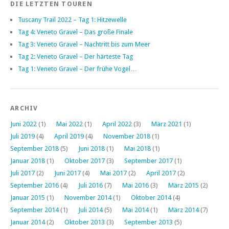
DIE LETZTEN TOUREN
Tuscany Trail 2022 – Tag 1: Hitzewelle
Tag 4: Veneto Gravel – Das große Finale
Tag 3: Veneto Gravel – Nachtritt bis zum Meer
Tag 2: Veneto Gravel – Der härteste Tag
Tag 1: Veneto Gravel – Der frühe Vogel…
ARCHIV
Juni 2022
(1)
Mai 2022
(1)
April 2022
(3)
März 2021
(1)
Juli 2019
(4)
April 2019
(4)
November 2018
(1)
September 2018
(5)
Juni 2018
(1)
Mai 2018
(1)
Januar 2018
(1)
Oktober 2017
(3)
September 2017
(1)
Juli 2017
(2)
Juni 2017
(4)
Mai 2017
(2)
April 2017
(2)
September 2016
(4)
Juli 2016
(7)
Mai 2016
(3)
März 2015
(2)
Januar 2015
(1)
November 2014
(1)
Oktober 2014
(4)
September 2014
(1)
Juli 2014
(5)
Mai 2014
(1)
März 2014
(7)
Januar 2014
(2)
Oktober 2013
(3)
September 2013
(5)