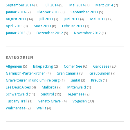
September 2014
(1)
Juli 2014
(5)
Mai 2014
(1)
März 2014
(7)
Januar 2014
(2)
Oktober 2013
(3)
September 2013
(5)
August 2013
(14)
Juli 2013
(7)
Juni 2013
(4)
Mai 2013
(12)
April 2013
(3)
März 2013
(8)
Februar 2013
(3)
Januar 2013
(3)
Dezember 2012
(5)
November 2012
(1)
KATEGORIEN
Allgemein
(5)
Bikepacking
(2)
Comer See
(6)
Gardasee
(20)
Garmisch-Partenkirchen
(4)
Gran Canaria
(9)
Graubünden
(7)
Graveltouren in und um Freiburg
(1)
Inntal
(3)
Kreuth
(1)
Les Deux Alpes
(4)
Mallorca
(7)
Mittenwald
(1)
Schwarzwald
(11)
Südtirol
(19)
Tegernsee
(2)
Tuscany Trail
(1)
Veneto Gravel
(4)
Vogesen
(33)
Walchensee
(2)
Wallis
(4)