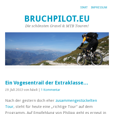
START
IMPRESSUM
BRUCHPILOT.EU
Die schönsten Gravel & MTB Touren!
Ein Vogesentrail der Extraklasse…
19. Juli 2013
von h4wk
|
1 Kommentar
Nach der gestern doch eher
zusammengestückelten
Tour
, steht für heute eine „richtige Tour“ auf dem
Programm. Auf Empfehlung von Philipp geht es erneut in