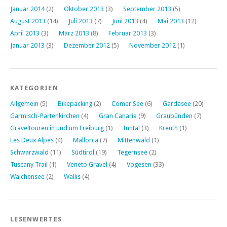
Januar 2014
(2)
Oktober 2013
(3)
September 2013
(5)
August 2013
(14)
Juli 2013
(7)
Juni 2013
(4)
Mai 2013
(12)
April 2013
(3)
März 2013
(8)
Februar 2013
(3)
Januar 2013
(3)
Dezember 2012
(5)
November 2012
(1)
KATEGORIEN
Allgemein
(5)
Bikepacking
(2)
Comer See
(6)
Gardasee
(20)
Garmisch-Partenkirchen
(4)
Gran Canaria
(9)
Graubünden
(7)
Graveltouren in und um Freiburg
(1)
Inntal
(3)
Kreuth
(1)
Les Deux Alpes
(4)
Mallorca
(7)
Mittenwald
(1)
Schwarzwald
(11)
Südtirol
(19)
Tegernsee
(2)
Tuscany Trail
(1)
Veneto Gravel
(4)
Vogesen
(33)
Walchensee
(2)
Wallis
(4)
LESENWERTES