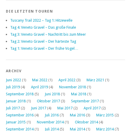
DIE LETZTEN TOUREN
Tuscany Trail 2022 – Tag 1: Hitzewelle
Tag 4: Veneto Gravel – Das große Finale
Tag 3: Veneto Gravel – Nachtritt bis zum Meer
Tag 2: Veneto Gravel – Der härteste Tag
Tag 1: Veneto Gravel – Der frühe Vogel…
ARCHIV
Juni 2022
(1)
Mai 2022
(1)
April 2022
(3)
März 2021
(1)
Juli 2019
(4)
April 2019
(4)
November 2018
(1)
September 2018
(5)
Juni 2018
(1)
Mai 2018
(1)
Januar 2018
(1)
Oktober 2017
(3)
September 2017
(1)
Juli 2017
(2)
Juni 2017
(4)
Mai 2017
(2)
April 2017
(2)
September 2016
(4)
Juli 2016
(7)
Mai 2016
(3)
März 2015
(2)
Januar 2015
(1)
November 2014
(1)
Oktober 2014
(4)
September 2014
(1)
Juli 2014
(5)
Mai 2014
(1)
März 2014
(7)