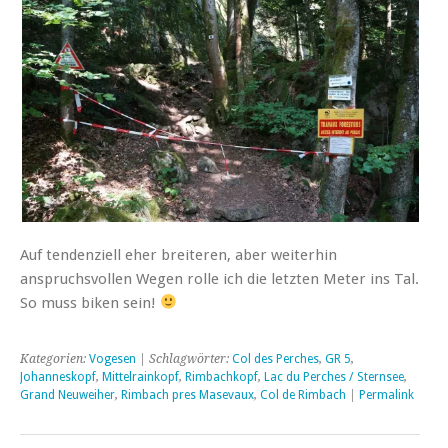
Auf tendenziell eher breiteren, aber weiterhin
anspruchsvollen Wegen rolle ich die letzten Meter ins Tal.
So muss biken sein!
Kategorien:
Vogesen
| Schlagwörter:
Col des Perches
,
GR 5
,
Johanneskopf
,
Mittelrainkopf
,
Rimbachkopf
,
Lac du Perches / Sternsee
,
Grand Neuweiher
,
Rimbach pres Masevaux
,
Col de Rimbach
|
Permalink