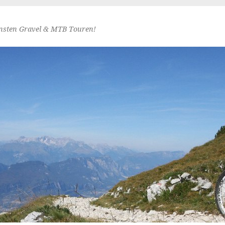
nsten Gravel & MTB Touren!