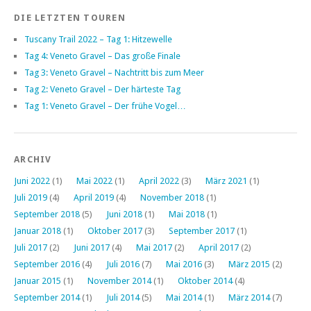
DIE LETZTEN TOUREN
Tuscany Trail 2022 – Tag 1: Hitzewelle
Tag 4: Veneto Gravel – Das große Finale
Tag 3: Veneto Gravel – Nachtritt bis zum Meer
Tag 2: Veneto Gravel – Der härteste Tag
Tag 1: Veneto Gravel – Der frühe Vogel…
ARCHIV
Juni 2022
(1)
Mai 2022
(1)
April 2022
(3)
März 2021
(1)
Juli 2019
(4)
April 2019
(4)
November 2018
(1)
September 2018
(5)
Juni 2018
(1)
Mai 2018
(1)
Januar 2018
(1)
Oktober 2017
(3)
September 2017
(1)
Juli 2017
(2)
Juni 2017
(4)
Mai 2017
(2)
April 2017
(2)
September 2016
(4)
Juli 2016
(7)
Mai 2016
(3)
März 2015
(2)
Januar 2015
(1)
November 2014
(1)
Oktober 2014
(4)
September 2014
(1)
Juli 2014
(5)
Mai 2014
(1)
März 2014
(7)