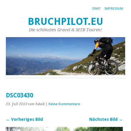
START
IMPRESSUM
BRUCHPILOT.EU
Die schönsten Gravel & MTB Touren!
DSC03430
23. Juli 2013
von h4wk
|
Keine Kommentare
← Vorheriges Bild
Nächstes Bild →