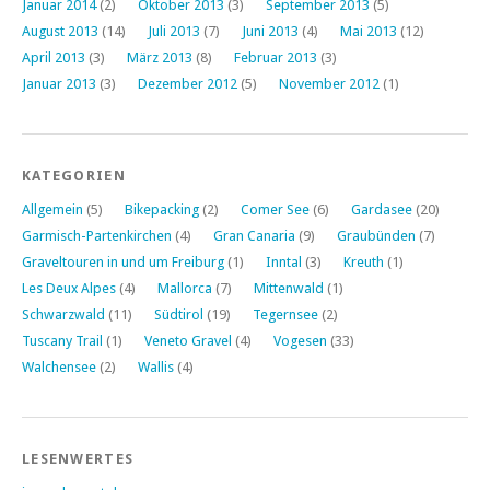
Januar 2014
(2)
Oktober 2013
(3)
September 2013
(5)
August 2013
(14)
Juli 2013
(7)
Juni 2013
(4)
Mai 2013
(12)
April 2013
(3)
März 2013
(8)
Februar 2013
(3)
Januar 2013
(3)
Dezember 2012
(5)
November 2012
(1)
KATEGORIEN
Allgemein
(5)
Bikepacking
(2)
Comer See
(6)
Gardasee
(20)
Garmisch-Partenkirchen
(4)
Gran Canaria
(9)
Graubünden
(7)
Graveltouren in und um Freiburg
(1)
Inntal
(3)
Kreuth
(1)
Les Deux Alpes
(4)
Mallorca
(7)
Mittenwald
(1)
Schwarzwald
(11)
Südtirol
(19)
Tegernsee
(2)
Tuscany Trail
(1)
Veneto Gravel
(4)
Vogesen
(33)
Walchensee
(2)
Wallis
(4)
LESENWERTES