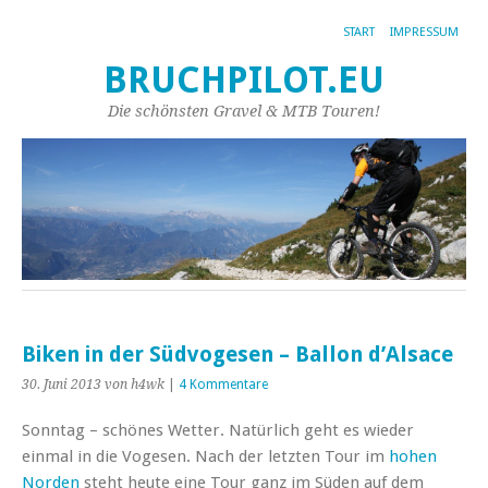
START
IMPRESSUM
BRUCHPILOT.EU
Die schönsten Gravel & MTB Touren!
Biken in der Südvogesen – Ballon d’Alsace
30. Juni 2013
von h4wk
|
4 Kommentare
Sonntag – schönes Wetter. Natürlich geht es wieder
einmal in die Vogesen. Nach der letzten Tour im
hohen
Norden
steht heute eine Tour ganz im Süden auf dem