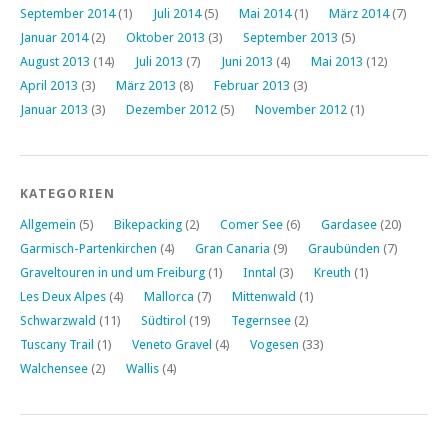
September 2014
(1)
Juli 2014
(5)
Mai 2014
(1)
März 2014
(7)
Januar 2014
(2)
Oktober 2013
(3)
September 2013
(5)
August 2013
(14)
Juli 2013
(7)
Juni 2013
(4)
Mai 2013
(12)
April 2013
(3)
März 2013
(8)
Februar 2013
(3)
Januar 2013
(3)
Dezember 2012
(5)
November 2012
(1)
KATEGORIEN
Allgemein
(5)
Bikepacking
(2)
Comer See
(6)
Gardasee
(20)
Garmisch-Partenkirchen
(4)
Gran Canaria
(9)
Graubünden
(7)
Graveltouren in und um Freiburg
(1)
Inntal
(3)
Kreuth
(1)
Les Deux Alpes
(4)
Mallorca
(7)
Mittenwald
(1)
Schwarzwald
(11)
Südtirol
(19)
Tegernsee
(2)
Tuscany Trail
(1)
Veneto Gravel
(4)
Vogesen
(33)
Walchensee
(2)
Wallis
(4)