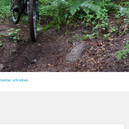
mentar schreiben
.