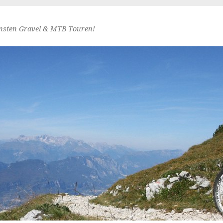
nsten Gravel & MTB Touren!