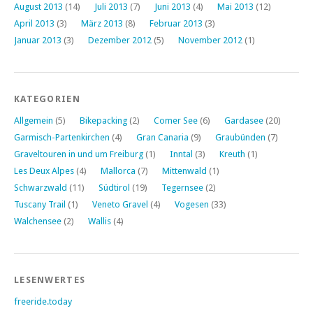
August 2013
(14)
Juli 2013
(7)
Juni 2013
(4)
Mai 2013
(12)
April 2013
(3)
März 2013
(8)
Februar 2013
(3)
Januar 2013
(3)
Dezember 2012
(5)
November 2012
(1)
KATEGORIEN
Allgemein
(5)
Bikepacking
(2)
Comer See
(6)
Gardasee
(20)
Garmisch-Partenkirchen
(4)
Gran Canaria
(9)
Graubünden
(7)
Graveltouren in und um Freiburg
(1)
Inntal
(3)
Kreuth
(1)
Les Deux Alpes
(4)
Mallorca
(7)
Mittenwald
(1)
Schwarzwald
(11)
Südtirol
(19)
Tegernsee
(2)
Tuscany Trail
(1)
Veneto Gravel
(4)
Vogesen
(33)
Walchensee
(2)
Wallis
(4)
LESENWERTES
freeride.today