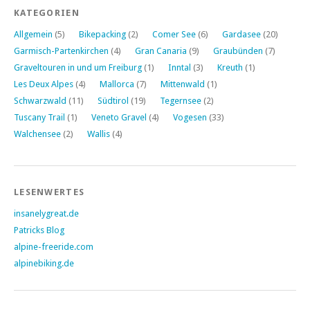
KATEGORIEN
Allgemein
(5)
Bikepacking
(2)
Comer See
(6)
Gardasee
(20)
Garmisch-Partenkirchen
(4)
Gran Canaria
(9)
Graubünden
(7)
Graveltouren in und um Freiburg
(1)
Inntal
(3)
Kreuth
(1)
Les Deux Alpes
(4)
Mallorca
(7)
Mittenwald
(1)
Schwarzwald
(11)
Südtirol
(19)
Tegernsee
(2)
Tuscany Trail
(1)
Veneto Gravel
(4)
Vogesen
(33)
Walchensee
(2)
Wallis
(4)
LESENWERTES
insanelygreat.de
Patricks Blog
alpine-freeride.com
alpinebiking.de