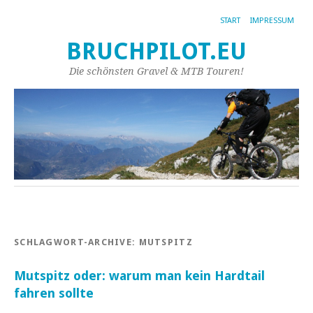
START
IMPRESSUM
BRUCHPILOT.EU
Die schönsten Gravel & MTB Touren!
SCHLAGWORT-ARCHIVE:
MUTSPITZ
Mutspitz oder: warum man kein Hardtail
fahren sollte