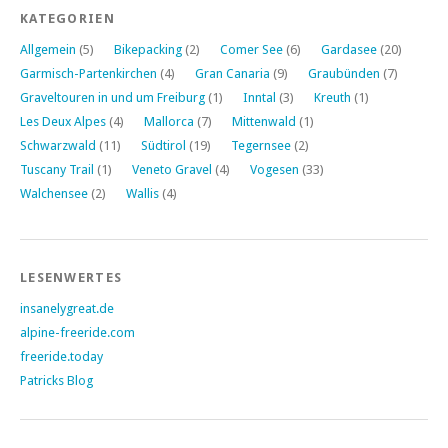
KATEGORIEN
Allgemein
(5)
Bikepacking
(2)
Comer See
(6)
Gardasee
(20)
Garmisch-Partenkirchen
(4)
Gran Canaria
(9)
Graubünden
(7)
Graveltouren in und um Freiburg
(1)
Inntal
(3)
Kreuth
(1)
Les Deux Alpes
(4)
Mallorca
(7)
Mittenwald
(1)
Schwarzwald
(11)
Südtirol
(19)
Tegernsee
(2)
Tuscany Trail
(1)
Veneto Gravel
(4)
Vogesen
(33)
Walchensee
(2)
Wallis
(4)
LESENWERTES
insanelygreat.de
alpine-freeride.com
freeride.today
Patricks Blog