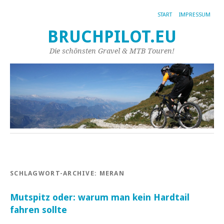
START
IMPRESSUM
BRUCHPILOT.EU
Die schönsten Gravel & MTB Touren!
SCHLAGWORT-ARCHIVE:
MERAN
Mutspitz oder: warum man kein Hardtail
fahren sollte