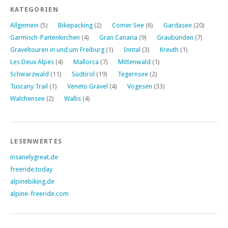
KATEGORIEN
Allgemein
(5)
Bikepacking
(2)
Comer See
(6)
Gardasee
(20)
Garmisch-Partenkirchen
(4)
Gran Canaria
(9)
Graubünden
(7)
Graveltouren in und um Freiburg
(1)
Inntal
(3)
Kreuth
(1)
Les Deux Alpes
(4)
Mallorca
(7)
Mittenwald
(1)
Schwarzwald
(11)
Südtirol
(19)
Tegernsee
(2)
Tuscany Trail
(1)
Veneto Gravel
(4)
Vogesen
(33)
Walchensee
(2)
Wallis
(4)
LESENWERTES
insanelygreat.de
freeride.today
alpinebiking.de
alpine-freeride.com